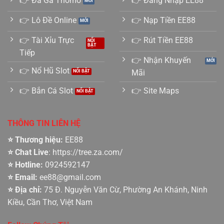
👉 Đá Gà Thomo
👉 Đăng Nhập EE88
👉 Lô Đề Online
👉 Nạp Tiền EE88
👉 Tài Xỉu Trực
👉 Rút Tiền EE88
Tiếp
👉 Nhận Khuyến
👉 Nổ Hũ Slot
Mãi
👉 Bắn Cá Slot
👉 Site Maps
THÔNG TIN LIÊN HỆ
⭐ Thương hiệu:
EE88
⭐ Chat Live
: https://tree.za.com/
⭐ Hotline:
0924592147
⭐ Email:
ee88@gmail.com
⭐ Địa chỉ:
75 Đ. Nguyễn Văn Cừ, Phường An Khánh, Ninh
Kiều, Cần Thơ, Việt Nam