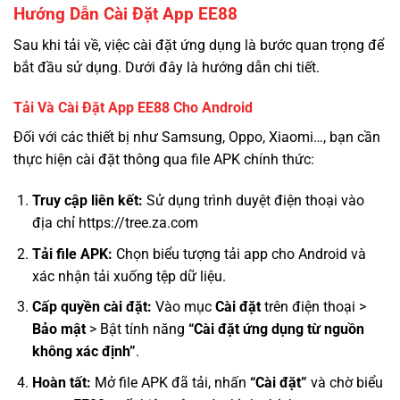
Hướng Dẫn Cài Đặt App EE88
Sau khi tải về, việc cài đặt ứng dụng là bước quan trọng để
bắt đầu sử dụng. Dưới đây là hướng dẫn chi tiết.
Tải Và Cài Đặt App EE88 Cho Android
Đối với các thiết bị như Samsung, Oppo, Xiaomi…, bạn cần
thực hiện cài đặt thông qua file APK chính thức:
Truy cập liên kết:
Sử dụng trình duyệt điện thoại vào
địa chỉ https://tree.za.com
Tải file APK:
Chọn biểu tượng tải app cho Android và
xác nhận tải xuống tệp dữ liệu.
Cấp quyền cài đặt:
Vào mục
Cài đặt
trên điện thoại >
Bảo mật
> Bật tính năng
“Cài đặt ứng dụng từ nguồn
không xác định”
.
Hoàn tất:
Mở file APK đã tải, nhấn
“Cài đặt”
và chờ biểu