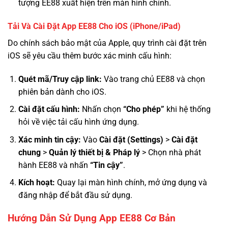
tượng EE88 xuất hiện trên màn hình chính.
Tải Và Cài Đặt App EE88 Cho iOS (iPhone/iPad)
Do chính sách bảo mật của Apple, quy trình cài đặt trên
iOS sẽ yêu cầu thêm bước xác minh cấu hình:
Quét mã/Truy cập link:
Vào trang chủ EE88 và chọn
phiên bản dành cho iOS.
Cài đặt cấu hình:
Nhấn chọn
“Cho phép”
khi hệ thống
hỏi về việc tải cấu hình ứng dụng.
Xác minh tin cậy:
Vào
Cài đặt (Settings)
>
Cài đặt
chung
>
Quản lý thiết bị & Pháp lý
> Chọn nhà phát
hành EE88 và nhấn
“Tin cậy”
.
Kích hoạt:
Quay lại màn hình chính, mở ứng dụng và
đăng nhập để bắt đầu sử dụng.
Hướng Dẫn Sử Dụng App EE88 Cơ Bản