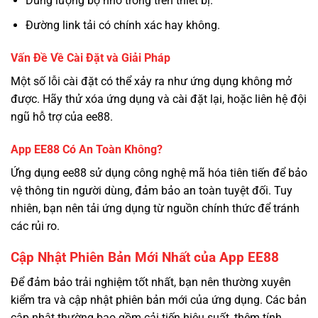
Dung lượng bộ nhớ trống trên thiết bị.
Đường link tải có chính xác hay không.
Vấn Đề Về Cài Đặt và Giải Pháp
Một số lỗi cài đặt có thể xảy ra như ứng dụng không mở
được. Hãy thử xóa ứng dụng và cài đặt lại, hoặc liên hệ đội
ngũ hỗ trợ của ee88.
App EE88 Có An Toàn Không?
Ứng dụng ee88 sử dụng công nghệ mã hóa tiên tiến để bảo
vệ thông tin người dùng, đảm bảo an toàn tuyệt đối. Tuy
nhiên, bạn nên tải ứng dụng từ nguồn chính thức để tránh
các rủi ro.
Cập Nhật Phiên Bản Mới Nhất của App EE88
Để đảm bảo trải nghiệm tốt nhất, bạn nên thường xuyên
kiểm tra và cập nhật phiên bản mới của ứng dụng. Các bản
cập nhật thường bao gồm cải tiến hiệu suất, thêm tính