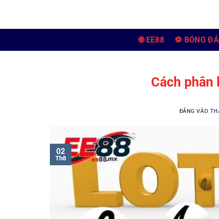
Bỏ
qua
nội
🌐 EE88
⚽ BÓNG ĐÁ
dung
Cách phân b
ĐĂNG VÀO
TH
02
Th8