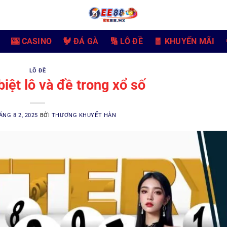
🎰 CASINO
🐓 ĐÁ GÀ
🔢 LÔ ĐỀ
🧧 KHUYẾN MÃI
LÔ ĐỀ
iệt lô và đề trong xổ số
ÁNG 8 2, 2025
BỞI
THƯƠNG KHUYẾT HÀN