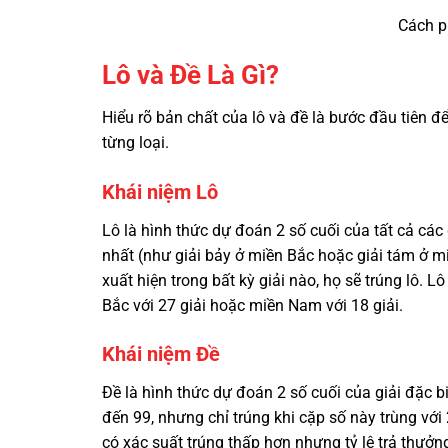
Cách ph
Lô và Đề Là Gì?
Hiểu rõ bản chất của lô và đề là bước đầu tiên đ
từng loại.
Khái niệm Lô
Lô là hình thức dự đoán 2 số cuối của tất cả các g
nhất (như giải bảy ở miền Bắc hoặc giải tám ở m
xuất hiện trong bất kỳ giải nào, họ sẽ trúng lô. L
Bắc với 27 giải hoặc miền Nam với 18 giải.
Khái niệm Đề
Đề là hình thức dự đoán 2 số cuối của giải đặc b
đến 99, nhưng chỉ trúng khi cặp số này trùng với 
có xác suất trúng thấp hơn nhưng tỷ lệ trả thưởn