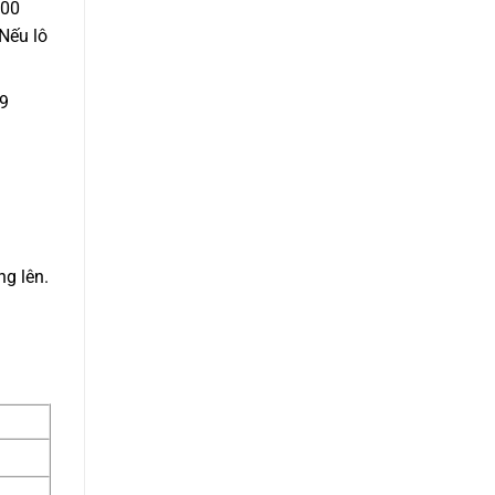
000
Nếu lô
99
ng lên.