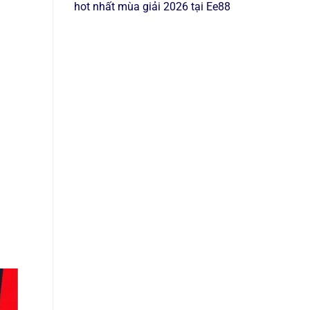
hot nhất mùa giải 2026 tại Ee88