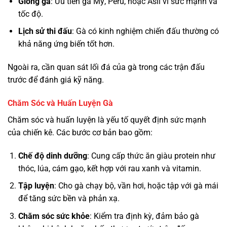
Giống gà
: Ưu tiên gà Mỹ, Peru, hoặc Asil vì sức mạnh và
tốc độ.
Lịch sử thi đấu
: Gà có kinh nghiệm chiến đấu thường có
khả năng ứng biến tốt hơn.
Ngoài ra, cần quan sát lối đá của gà trong các trận đấu
trước để đánh giá kỹ năng.
Chăm Sóc và Huấn Luyện Gà
Chăm sóc và huấn luyện là yếu tố quyết định sức mạnh
của chiến kê. Các bước cơ bản bao gồm:
Chế độ dinh dưỡng
: Cung cấp thức ăn giàu protein như
thóc, lúa, cám gạo, kết hợp với rau xanh và vitamin.
Tập luyện
: Cho gà chạy bộ, vần hơi, hoặc tập với gà mái
để tăng sức bền và phản xạ.
Chăm sóc sức khỏe
: Kiểm tra định kỳ, đảm bảo gà