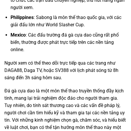
tổ chức các trận đấu chuyên nghiệp, thu hút hàng ngàn
người xem.
Philippines
: Sabong là môn thể thao quốc gia, với các
giải đấu lớn như World Slasher Cup.
Mexico
: Các đấu trường đá gà cựa dao cũng rất phổ
biến, thường được phát trực tiếp trên các nền tảng
online.
Người xem có thể theo dõi trực tiếp qua các trang như
DAGA88, Daga TV, hoặc SV388 với lịch phát sóng từ 8h
sáng đến 3h sáng hôm sau.
Đá gà cựa dao là một môn thể thao truyền thống đầy kịch
tính, mang lại trải nghiệm độc đáo cho người tham gia.
Tuy nhiên, do tính sát thương cao và các vấn đề pháp lý,
người chơi cần tìm hiểu kỹ và tham gia tại các nền tảng uy
tín. Với những kinh nghiệm chọn gà, chăm sóc, và hiểu biết
về luật chơi, bạn có thể tận hưởng môn thể thao này một