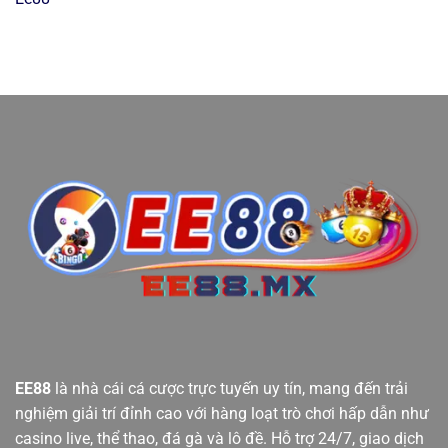
EE88
là nhà cái cá cược trực tuyến uy tín, mang đến trải
nghiệm giải trí đỉnh cao với hàng loạt trò chơi hấp dẫn như
casino live, thể thao, đá gà và lô đề. Hỗ trợ 24/7, giao dịch