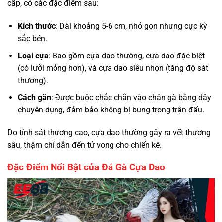
cấp, có các đặc điểm sau:
Kích thước
: Dài khoảng 5-6 cm, nhỏ gọn nhưng cực kỳ
sắc bén.
Loại cựa
: Bao gồm cựa dao thường, cựa dao đặc biệt
(có lưỡi mỏng hơn), và cựa dao siêu nhọn (tăng độ sát
thương).
Cách gắn
: Được buộc chắc chắn vào chân gà bằng dây
chuyên dụng, đảm bảo không bị bung trong trận đấu.
Do tính sát thương cao, cựa dao thường gây ra vết thương
sâu, thậm chí dẫn đến tử vong cho chiến kê.
Đặc Điểm Nổi Bật của Đá Gà Cựa Dao