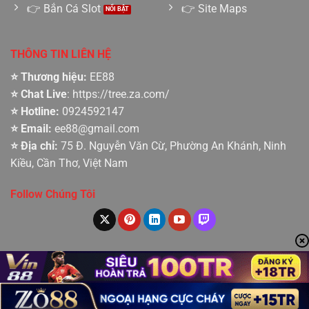
👉 Bắn Cá Slot
👉 Site Maps
THÔNG TIN LIÊN HỆ
⭐ Thương hiệu:
EE88
⭐ Chat Live
: https://tree.za.com/
⭐ Hotline:
0924592147
⭐ Email:
ee88@gmail.com
⭐ Địa chỉ:
75 Đ. Nguyễn Văn Cừ, Phường An Khánh, Ninh
Kiều, Cần Thơ, Việt Nam
Follow Chúng Tôi
NHÀ CÁI CHÂU ÂU 2026
EE88