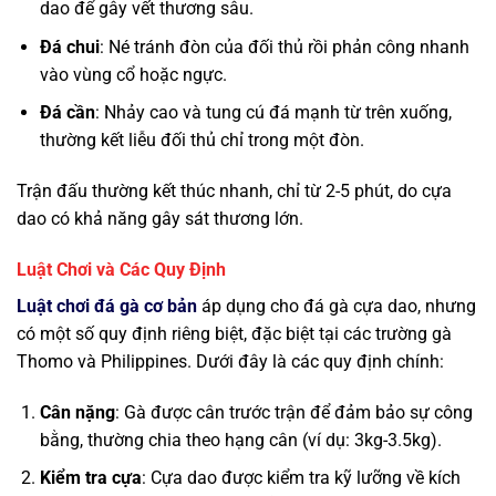
dao để gây vết thương sâu.
Đá chui
: Né tránh đòn của đối thủ rồi phản công nhanh
vào vùng cổ hoặc ngực.
Đá cần
: Nhảy cao và tung cú đá mạnh từ trên xuống,
thường kết liễu đối thủ chỉ trong một đòn.
Trận đấu thường kết thúc nhanh, chỉ từ 2-5 phút, do cựa
dao có khả năng gây sát thương lớn.
Luật Chơi và Các Quy Định
Luật chơi đá gà cơ bản
áp dụng cho đá gà cựa dao, nhưng
có một số quy định riêng biệt, đặc biệt tại các trường gà
Thomo và Philippines. Dưới đây là các quy định chính:
Cân nặng
: Gà được cân trước trận để đảm bảo sự công
bằng, thường chia theo hạng cân (ví dụ: 3kg-3.5kg).
Kiểm tra cựa
: Cựa dao được kiểm tra kỹ lưỡng về kích