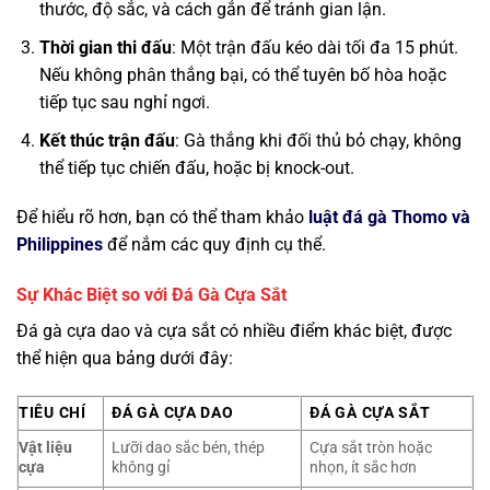
thước, độ sắc, và cách gắn để tránh gian lận.
Thời gian thi đấu
: Một trận đấu kéo dài tối đa 15 phút.
Nếu không phân thắng bại, có thể tuyên bố hòa hoặc
tiếp tục sau nghỉ ngơi.
Kết thúc trận đấu
: Gà thắng khi đối thủ bỏ chạy, không
thể tiếp tục chiến đấu, hoặc bị knock-out.
Để hiểu rõ hơn, bạn có thể tham khảo
luật đá gà Thomo và
Philippines
để nắm các quy định cụ thể.
Sự Khác Biệt so với Đá Gà Cựa Sắt
Đá gà cựa dao và cựa sắt có nhiều điểm khác biệt, được
thể hiện qua bảng dưới đây:
TIÊU CHÍ
ĐÁ GÀ CỰA DAO
ĐÁ GÀ CỰA SẮT
Vật liệu
Lưỡi dao sắc bén, thép
Cựa sắt tròn hoặc
cựa
không gỉ
nhọn, ít sắc hơn