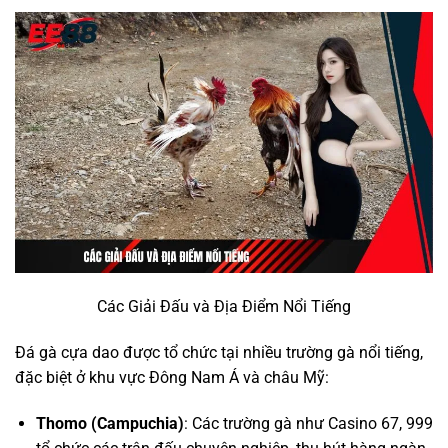
Các Giải Đấu và Địa Điểm Nổi Tiếng
Đá gà cựa dao được tổ chức tại nhiều trường gà nổi tiếng,
đặc biệt ở khu vực Đông Nam Á và châu Mỹ:
Thomo (Campuchia)
: Các trường gà như Casino 67, 999