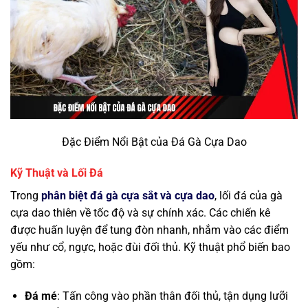
Đặc Điểm Nổi Bật của Đá Gà Cựa Dao
Kỹ Thuật và Lối Đá
Trong
phân biệt đá gà cựa sắt và cựa dao
, lối đá của gà
cựa dao thiên về tốc độ và sự chính xác. Các chiến kê
được huấn luyện để tung đòn nhanh, nhắm vào các điểm
yếu như cổ, ngực, hoặc đùi đối thủ. Kỹ thuật phổ biến bao
gồm:
Đá mé
: Tấn công vào phần thân đối thủ, tận dụng lưỡi