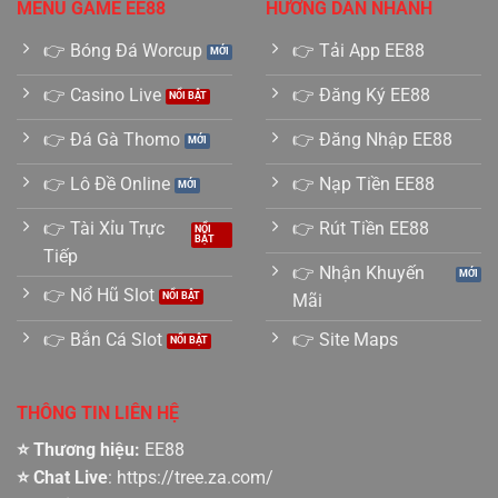
MENU GAME EE88
HƯỚNG DẪN NHANH
👉 Bóng Đá Worcup
👉 Tải App EE88
👉 Casino Live
👉 Đăng Ký EE88
👉 Đá Gà Thomo
👉 Đăng Nhập EE88
👉 Lô Đề Online
👉 Nạp Tiền EE88
👉 Tài Xỉu Trực
👉 Rút Tiền EE88
Tiếp
👉 Nhận Khuyến
👉 Nổ Hũ Slot
Mãi
👉 Bắn Cá Slot
👉 Site Maps
THÔNG TIN LIÊN HỆ
⭐ Thương hiệu:
EE88
⭐ Chat Live
: https://tree.za.com/