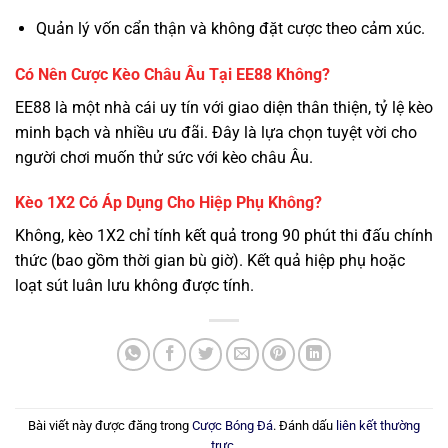
Quản lý vốn cẩn thận và không đặt cược theo cảm xúc.
Có Nên Cược Kèo Châu Âu Tại EE88 Không?
EE88 là một nhà cái uy tín với giao diện thân thiện, tỷ lệ kèo
minh bạch và nhiều ưu đãi. Đây là lựa chọn tuyệt vời cho
người chơi muốn thử sức với kèo châu Âu.
Kèo 1X2 Có Áp Dụng Cho Hiệp Phụ Không?
Không, kèo 1X2 chỉ tính kết quả trong 90 phút thi đấu chính
thức (bao gồm thời gian bù giờ). Kết quả hiệp phụ hoặc
loạt sút luân lưu không được tính.
Bài viết này được đăng trong
Cược Bóng Đá
. Đánh dấu
liên kết thường
trực
.