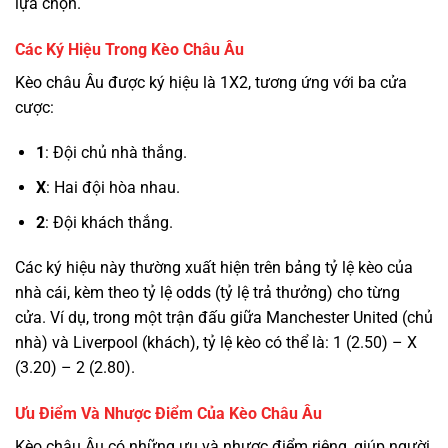
lựa chọn.
Các Ký Hiệu Trong Kèo Châu Âu
Kèo châu Âu được ký hiệu là 1X2, tương ứng với ba cửa
cược:
1
: Đội chủ nhà thắng.
X
: Hai đội hòa nhau.
2
: Đội khách thắng.
Các ký hiệu này thường xuất hiện trên bảng tỷ lệ kèo của
nhà cái, kèm theo tỷ lệ odds (tỷ lệ trả thưởng) cho từng
cửa. Ví dụ, trong một trận đấu giữa Manchester United (chủ
nhà) và Liverpool (khách), tỷ lệ kèo có thể là: 1 (2.50) – X
(3.20) – 2 (2.80).
Ưu Điểm Và Nhược Điểm Của Kèo Châu Âu
Kèo châu Âu có những ưu và nhược điểm riêng, giúp người