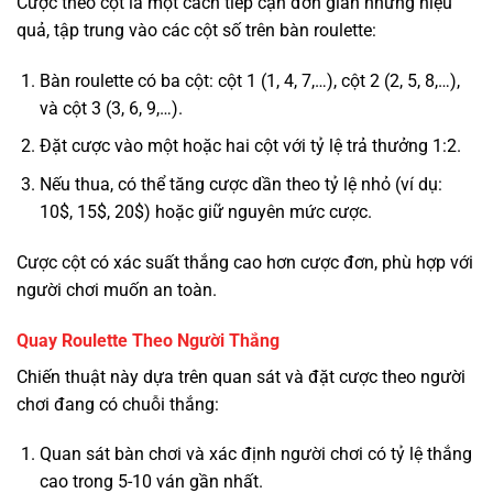
Cược theo cột là một cách tiếp cận đơn giản nhưng hiệu
quả, tập trung vào các cột số trên bàn roulette:
Bàn roulette có ba cột: cột 1 (1, 4, 7,…), cột 2 (2, 5, 8,…),
và cột 3 (3, 6, 9,…).
Đặt cược vào một hoặc hai cột với tỷ lệ trả thưởng 1:2.
Nếu thua, có thể tăng cược dần theo tỷ lệ nhỏ (ví dụ:
10$, 15$, 20$) hoặc giữ nguyên mức cược.
Cược cột có xác suất thắng cao hơn cược đơn, phù hợp với
người chơi muốn an toàn.
Quay Roulette Theo Người Thắng
Chiến thuật này dựa trên quan sát và đặt cược theo người
chơi đang có chuỗi thắng:
Quan sát bàn chơi và xác định người chơi có tỷ lệ thắng
cao trong 5-10 ván gần nhất.