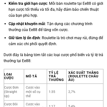
Kiểm tra giới hạn cược
: Mỗi bàn roulette tại Ee88 có giới
hạn cược tối thiểu và tối đa, hãy đảm bảo chiến thuật
của bạn phù hợp.
Cập nhật khuyến mãi
: Tận dụng các chương trình
thưởng của Ee88 để tăng vốn cược.
Giữ tâm lý ổn định
: Roulette là trò chơi may rủi, đừng để
cảm xúc chi phối quyết định.
Dưới đây là bảng tóm tắt các loại cược phổ biến và tỷ lệ trả
thưởng tại Ee88:
TỶ LỆ
XÁC SUẤT THẮNG
LOẠI
MÔ TẢ
TRẢ
(ROULETTE CHÂU
CƯỢC
THƯỞNG
ÂU)
Cược Đơn
Cược vào
(Straight
một số cụ
1:35
2,7%
Up)
thể
Cược Đôi
Cược vào
1:17
5,4%