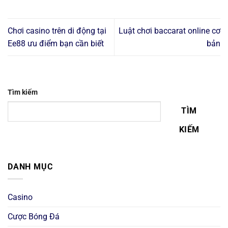
Chơi casino trên di động tại
Luật chơi baccarat online cơ
Ee88 ưu điểm bạn cần biết
bản
Tìm kiếm
TÌM
KIẾM
DANH MỤC
Casino
Cược Bóng Đá