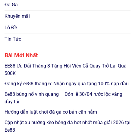
Đá Gà
Khuyến mãi
Lô Đề
Tin Tức
Bài Mới Nhất
EE88 Ưu Đãi Tháng 8 Tặng Hội Viên Cũ Quay Trở Lại Quà
500K
Đăng ký ee88 tháng 6: Nhận ngay quà tặng 100% nạp đầu
Ee88 bùng nổ vinh quang – Đón lễ 30/04 rước lộc vàng
đầy túi
Hướng dẫn luật chơi đá gà cơ bản cần nắm
Cập nhật xu hướng kèo bóng đá hot nhất mùa giải 2026 tại
Ee88