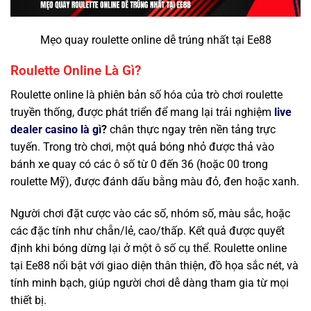
Mẹo quay roulette online dễ trúng nhất tại Ee88
Roulette Online Là Gì?
Roulette online là phiên bản số hóa của trò chơi roulette
truyền thống, được phát triển để mang lại trải nghiệm
live
dealer casino là gì
?
chân thực ngay trên nền tảng trực
tuyến. Trong trò chơi, một quả bóng nhỏ được thả vào
bánh xe quay có các ô số từ 0 đến 36 (hoặc 00 trong
roulette Mỹ), được đánh dấu bằng màu đỏ, đen hoặc xanh.
Người chơi đặt cược vào các số, nhóm số, màu sắc, hoặc
các đặc tính như chẵn/lẻ, cao/thấp. Kết quả được quyết
định khi bóng dừng lại ở một ô số cụ thể. Roulette online
tại Ee88 nổi bật với giao diện thân thiện, đồ họa sắc nét, và
tính minh bạch, giúp người chơi dễ dàng tham gia từ mọi
thiết bị.