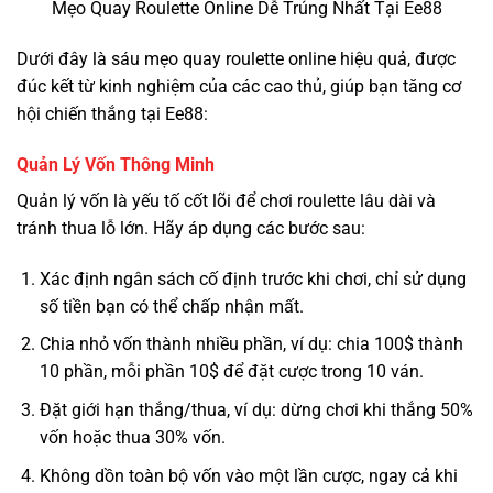
Mẹo Quay Roulette Online Dễ Trúng Nhất Tại Ee88
Dưới đây là sáu mẹo quay roulette online hiệu quả, được
đúc kết từ kinh nghiệm của các cao thủ, giúp bạn tăng cơ
hội chiến thắng tại Ee88:
Quản Lý Vốn Thông Minh
Quản lý vốn là yếu tố cốt lõi để chơi roulette lâu dài và
tránh thua lỗ lớn. Hãy áp dụng các bước sau:
Xác định ngân sách cố định trước khi chơi, chỉ sử dụng
số tiền bạn có thể chấp nhận mất.
Chia nhỏ vốn thành nhiều phần, ví dụ: chia 100$ thành
10 phần, mỗi phần 10$ để đặt cược trong 10 ván.
Đặt giới hạn thắng/thua, ví dụ: dừng chơi khi thắng 50%
vốn hoặc thua 30% vốn.
Không dồn toàn bộ vốn vào một lần cược, ngay cả khi