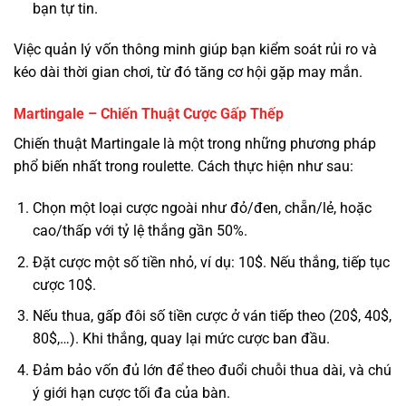
bạn tự tin.
Việc quản lý vốn thông minh giúp bạn kiểm soát rủi ro và
kéo dài thời gian chơi, từ đó tăng cơ hội gặp may mắn.
Martingale – Chiến Thuật Cược Gấp Thếp
Chiến thuật Martingale là một trong những phương pháp
phổ biến nhất trong roulette. Cách thực hiện như sau:
Chọn một loại cược ngoài như đỏ/đen, chẵn/lẻ, hoặc
cao/thấp với tỷ lệ thắng gần 50%.
Đặt cược một số tiền nhỏ, ví dụ: 10$. Nếu thắng, tiếp tục
cược 10$.
Nếu thua, gấp đôi số tiền cược ở ván tiếp theo (20$, 40$,
80$,…). Khi thắng, quay lại mức cược ban đầu.
Đảm bảo vốn đủ lớn để theo đuổi chuỗi thua dài, và chú
ý giới hạn cược tối đa của bàn.