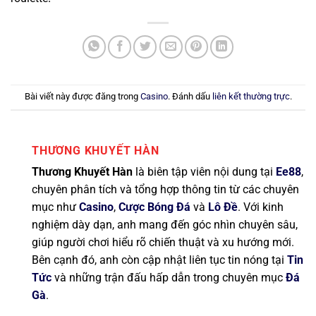
Bài viết này được đăng trong
Casino
. Đánh dấu
liên kết thường trực
.
THƯƠNG KHUYẾT HÀN
Thương Khuyết Hàn
là biên tập viên nội dung tại
Ee88
,
chuyên phân tích và tổng hợp thông tin từ các chuyên
mục như
Casino
,
Cược Bóng Đá
và
Lô Đề
. Với kinh
nghiệm dày dạn, anh mang đến góc nhìn chuyên sâu,
giúp người chơi hiểu rõ chiến thuật và xu hướng mới.
Bên cạnh đó, anh còn cập nhật liên tục tin nóng tại
Tin
Tức
và những trận đấu hấp dẫn trong chuyên mục
Đá
Gà
.