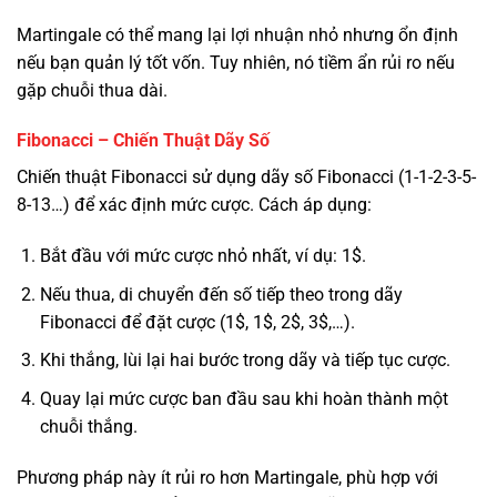
Martingale có thể mang lại lợi nhuận nhỏ nhưng ổn định
nếu bạn quản lý tốt vốn. Tuy nhiên, nó tiềm ẩn rủi ro nếu
gặp chuỗi thua dài.
Fibonacci – Chiến Thuật Dãy Số
Chiến thuật Fibonacci sử dụng dãy số Fibonacci (1-1-2-3-5-
8-13…) để xác định mức cược. Cách áp dụng:
Bắt đầu với mức cược nhỏ nhất, ví dụ: 1$.
Nếu thua, di chuyển đến số tiếp theo trong dãy
Fibonacci để đặt cược (1$, 1$, 2$, 3$,…).
Khi thắng, lùi lại hai bước trong dãy và tiếp tục cược.
Quay lại mức cược ban đầu sau khi hoàn thành một
chuỗi thắng.
Phương pháp này ít rủi ro hơn Martingale, phù hợp với